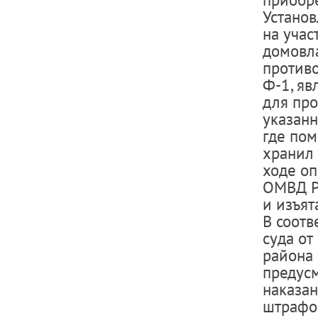
Установ
на учас
домовла
против
Ф-1, я
для про
указанн
где пом
хранил 
ходе о
ОМВД Р
и изъят
В соотв
суда от
района
предусм
наказан
штрафом