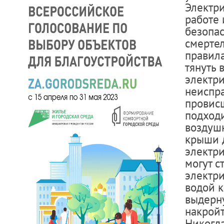
Электри
работе 
безопас
смертел
правила
тянуть 
электр
неиспр
провис
подходи
воздушн
крыши д
электр
могут с
электри
водой к
выдерну
накройт
Никогд