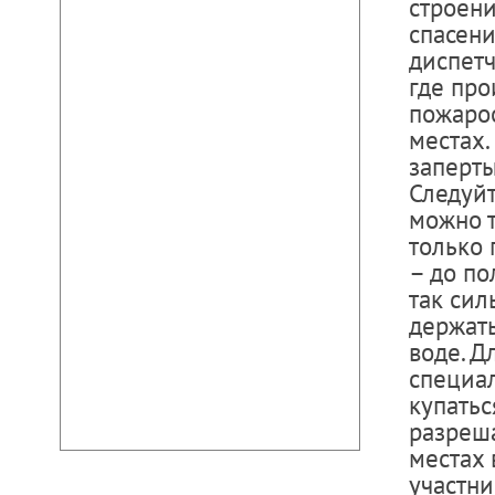
строени
спасени
диспетч
где про
пожаро
местах.
заперты
Следуйт
можно т
только 
– до по
так сил
держать
воде. Д
специал
купатьс
разреша
местах 
участни