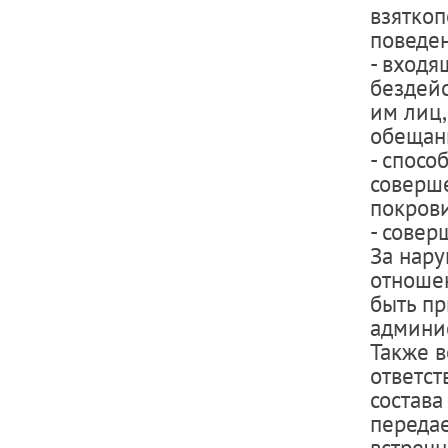
взяткоп
поведе
- вход
бездейс
им лиц,
обещан
- спосо
соверш
покрови
- совер
За нару
отноше
быть пр
админис
Также 
ответст
состава
передае
встречн