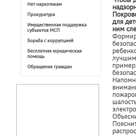
Нет наркотикам
надзорн
Покров
Прокуратура
для дет
Имущественная поддержка
ним сле
субъектов МСП
Формир
Борьба с коррупцией
безопас
ребенк
Бесплатная юридическая
помощь
лучшим
пример.
Обращения граждан
безопас
Напомни
вниман
пожаров
шалост
электро
Объясни
Пояснит
распро