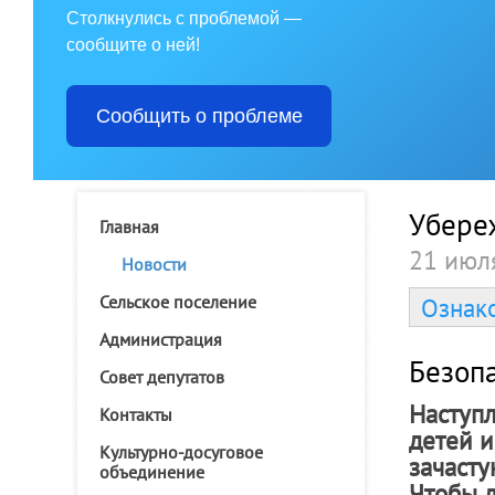
Столкнулись с проблемой —
сообщите о ней!
Сообщить о проблеме
Убереж
Главная
21 июл
Новости
Сельское поселение
Ознак
Администрация
Безопа
Совет депутатов
Наступл
Контакты
детей и
Культурно-досуговое
зачасту
объединение
Чтобы д