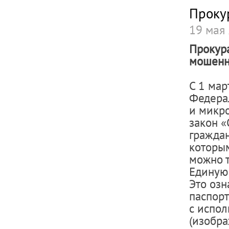
Проку
19 мая
Прокура
мошенн
С 1 мар
Федера
и микр
закон «
граждан
которы
можно 
Единую 
Это озн
паспор
с испо
(изобра