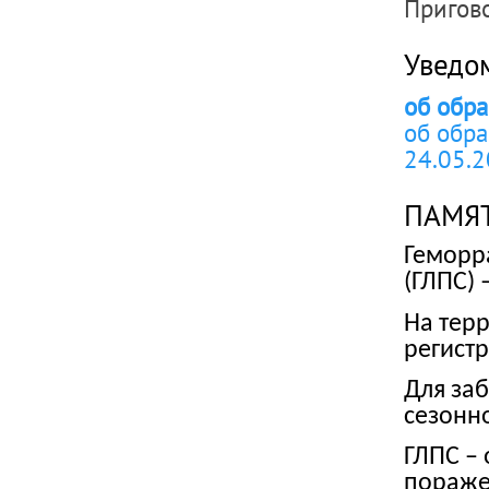
Пригово
Уведо
об обра
об обра
24.05.2
ПАМЯ
Геморр
(ГЛПС) 
На тер
регистр
Для за
сезонно
ГЛПС –
пораже