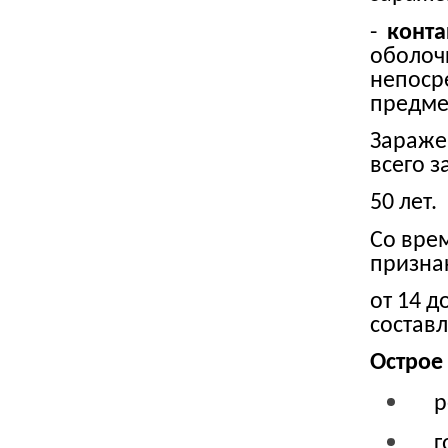
-
конта
оболоч
непоср
предме
Зараже
всего 
50 лет.
Со вре
призна
от 14 
составл
Острое
р
г