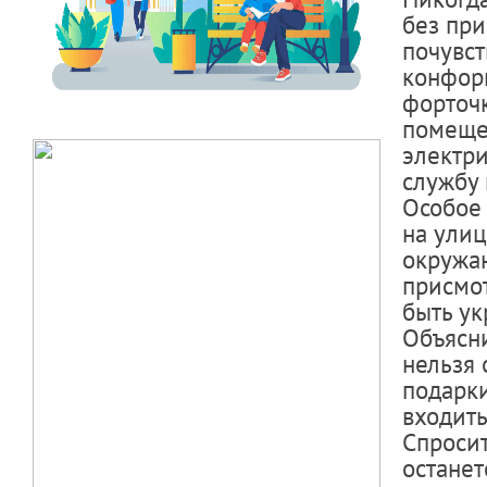
без при
почувст
конфорк
форточк
помещен
электр
службу 
Особое
на улиц
окружаю
присмот
быть у
Объясни
нельзя
подарки
входить
Спросит
останет