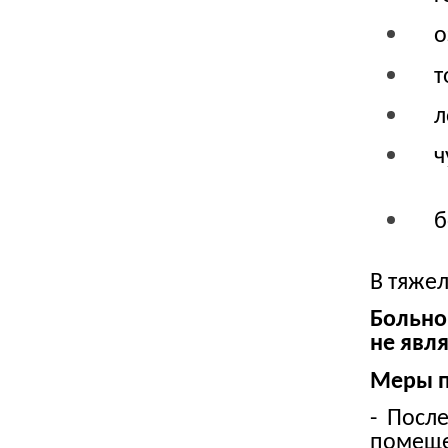
о
т
л
ч
б
В тяже
Больно
не явл
Меры п
-
После 
помеще