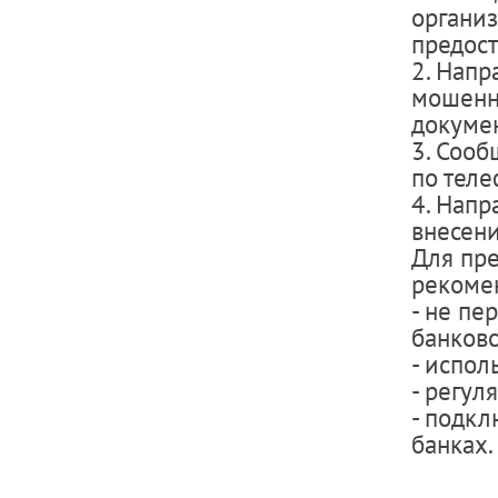
организ
предос
2. Напр
мошенн
докумен
3. Сооб
по теле
4. Напр
внесен
Для пр
рекомен
- не пе
банковс
- испол
- регул
- подкл
банках.