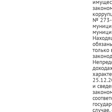
имущес
законо
коррупц
№ 273-
муници
муници
Находя
обязаны
только
законод
Непред
доходах
характ
25.12.
и свед
законом
соотве
государ
случае,