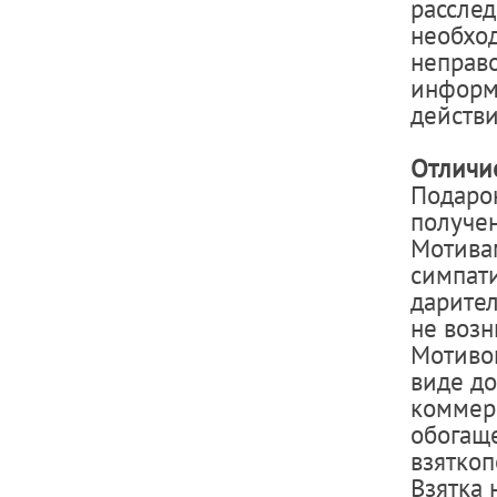
расслед
необхо
неправ
информа
действи
Отличие
Подарок
получен
Мотивам
симпати
дарител
не возн
Мотивом
виде до
коммерч
обогаще
взяткоп
Взятка 