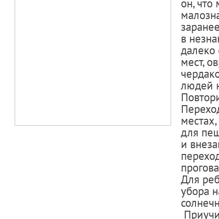
он, что
малозна
заранее
в незна
далеко 
мест, о
чердако
людей н
Повтори
Переход
местах,
для пеш
и внеза
переход
прогова
Для реб
убора н
солнечн
Приучи