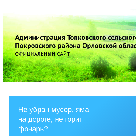
Не убран мусор, яма
на дороге, не горит
фонарь?