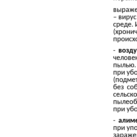
выраже
– вирус
среде.
(хрони
происх
-
возд
челове
пылью
при
уб
(подме
без со
сельско
пылеоб
при убо
-
алим
при уп
зараже