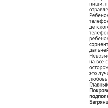
пищи, п
отравл
Ребено
телефон
детског
телефон
ребенок
сориен
дальне
Невозмо
на все 
осторож
это луч
любовь 
Главный
Покров
подп
Багрян