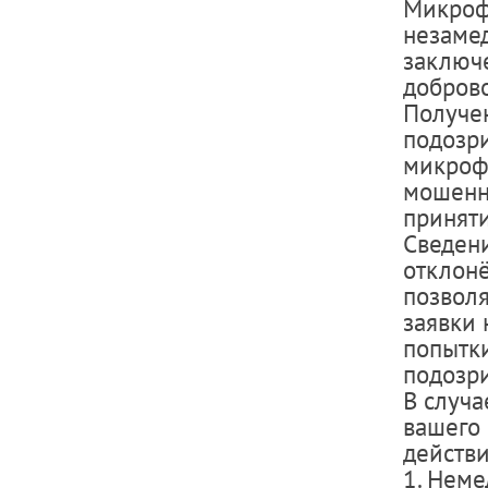
Микроф
незамед
заключе
доброво
Получе
подозр
микроф
мошенн
приняти
Сведени
отклонё
позволя
заявки 
попытк
подозр
В случ
вашего
действи
1. Нем