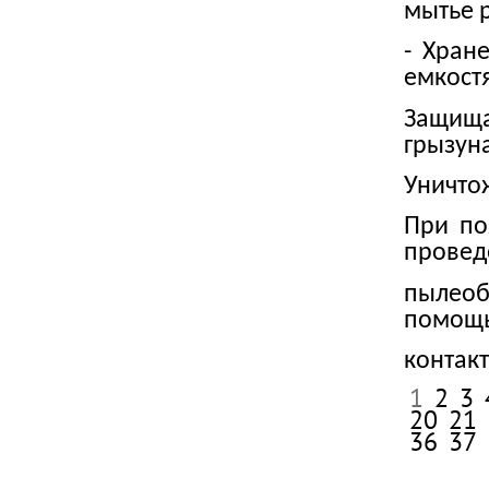
мытье 
-
Хранен
емкост
Защищай
грызун
Уничто
При по
провед
пылеоб
помощь
контак
1
2
3
20
21
36
37