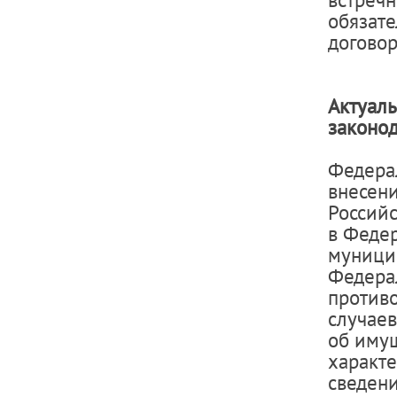
обязате
догово
Актуал
законод
Федера
внесен
Российс
в Феде
муници
Федера
противо
случаев
об имущ
характе
сведени