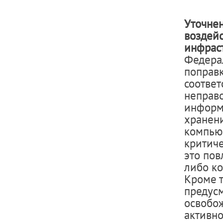
Уточнен
воздей
инфрас
Федера
поправк
соответ
неправ
информ
хранени
компью
критич
это по
либо к
Кроме т
предусм
освобож
активно