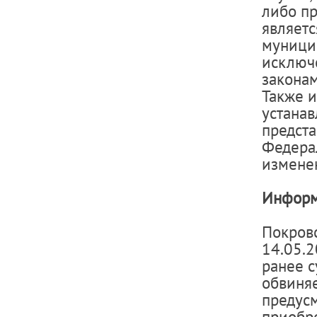
либо п
являет
муници
исключ
законам
Также 
устана
предста
Федера
изменен
Информ
Покров
14.05.2
ранее с
обвиняе
предусм
приобре